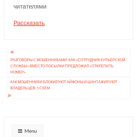
читателями
Рассказать
Навигация
РАЗГОВОРЫ С МОШЕН­НИКАМИ: КАК «СОТРУД­НИК КУРЬЕРСКОЙ
по
СЛУЖБЫ» ВМЕСТО ПОСЫЛКИ ПРЕД­ЛОЖИЛ «ОТКРЕПИТЬ
записям
НОМЕР»
КАК МОШЕННИКИ БЛОКИ­РУЮТ АЙФОНЫ И ШАНТА­ЖИРУЮТ
ВЛАДЕЛЬЦЕВ: 5 СХЕМ
Menu