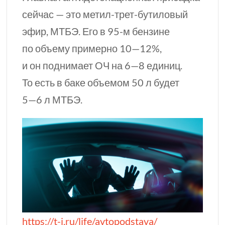
сейчас — это метил-трет-бутиловый
эфир, МТБЭ. Его в
95-м
бензине
по объему примерно
10—12%,
и он поднимает
ОЧ
на
6—8 единиц
.
То есть в баке объемом
50 л
будет
5—6 л
МТБЭ.
https://t-j.ru/life/avtopodstava/