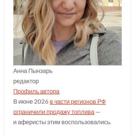
Анна Пынзарь
редактор
Профиль автора
В июне 2026
в части
регионов РФ
ограничили продажу топлива
—
и аферисты этим воспользовались.