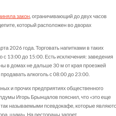
риняла закон
, ограничивающий до двух часов
щепите, который расположен во дворах
рта 2026 года. Торговать напитками в таких
ко
с 13:00
до 15:00.
Есть исключения: заведения
ны в домах не дальше
30 м
от края проезжей
т продавать алкоголь
с 08:00
до 23:00.
очных и прочих предприятиях общественного
лдумы Игорь Брынцалов пояснил, что «это еще
с так называемыми псевдокафе, которые являют
ра, шума». На рестораны запрет