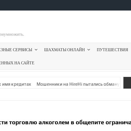
приумножить.
ЕЗНЫЕ СЕРВИСЫ
ШАХМАТЫ ОНЛАЙН
ПУТЕШЕСТВИЯ
ЕННЫХ НА САЙТЕ
 кредитах
Мошенники на HireHi пытались обмануть меня фа
сти тор­говлю алкоголем в общепите ограни­ч