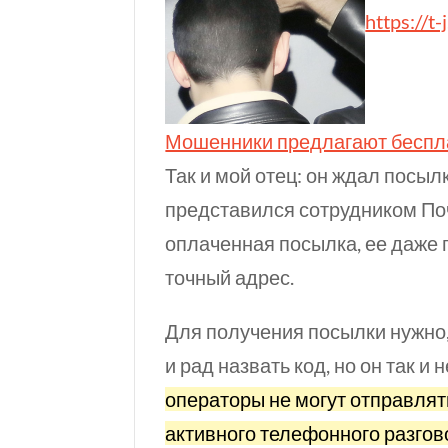
https://t-
Мошенники пред­лагают беспл
Так и мой отец: он ждал посыл
представился сотрудником Почт
оплаченная посылка, ее даже 
точный адрес.
Для получения посылки нужно
и рад назвать код, но он так и 
операторы не могут отправлят
активного телефонного разгов