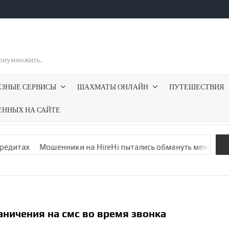
приумножить.
ЕЗНЫЕ СЕРВИСЫ
ШАХМАТЫ ОНЛАЙН
ПУТЕШЕСТВИЯ
ЕННЫХ НА САЙТЕ
шенники на HireHi пытались обмануть меня фальшивой вакан­
ничения на смс во время звонка