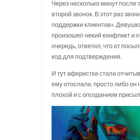
Через несколько минут после т
второй звонок. В этот раз звон
поддержки клиентов». Девушка
произошел некий конфликт и от
очередь, ответил, что от посы
код для подтверждения.
И тут аферистка стала отчитыв
ему отослали, просто либо он
плохой и с опозданием присыл