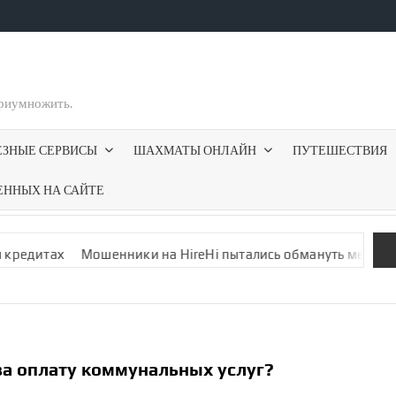
приумножить.
ЕЗНЫЕ СЕРВИСЫ
ШАХМАТЫ ОНЛАЙН
ПУТЕШЕСТВИЯ
ЕННЫХ НА САЙТЕ
Мошенники на HireHi пытались обмануть меня фальшивой вак
за оплату коммунальных услуг?