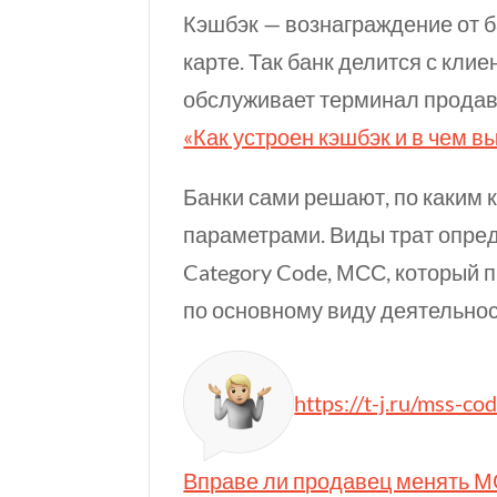
Кэшбэк — вознаграждение от б
карте. Так банк делится с кли
обслуживает терминал продав
«Как устроен кэшбэк и в чем вы
Банки сами решают, по каким к
параметрами. Виды трат опред
Category Code, МСС, который
по основному виду деятельнос
https://t-j.ru/mss-co
Вправе ли​ продавец менять М