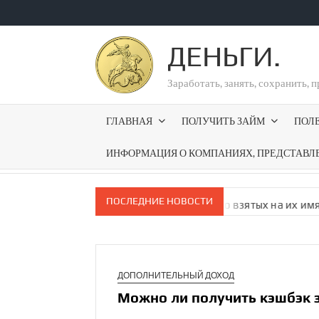
Перейти
к
ДЕНЬГИ.
содержимому
Заработать, занять, сохранить, 
ГЛАВНАЯ
ПОЛУЧИТЬ ЗАЙМ
ПОЛ
ИНФОРМАЦИЯ О КОМПАНИЯХ, ПРЕДСТАВЛ
ПОСЛЕДНИЕ НОВОСТИ
чать на госус­луги уведомления о взятых на их имя кредитах
ДОПОЛНИТЕЛЬНЫЙ ДОХОД
Можно ли​ получить кэшбэк 