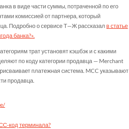
анка в виде части суммы, потраченной по его
ентами комиссией от партнера, который
ца. Подробно о сервисе
Т⁠—⁠Ж
рассказал
в статье
года банка?».
атегориям трат установят кэшбэк и с какими
еляют по коду категории продавца — Merchant
 присваивает платежная система. MCC указывают
ти продавца.
de/
СС⁠-⁠код терминала?