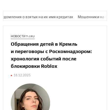
ния о взятых на их имя кредитах
Мошенники на HireHi пытал
НОВОСТИ T-J.RU
Обращения детей в Кремль
и перего­воры с Роскомнад­зором:
хронология событий после
блокировки Roblox
18.12.2025