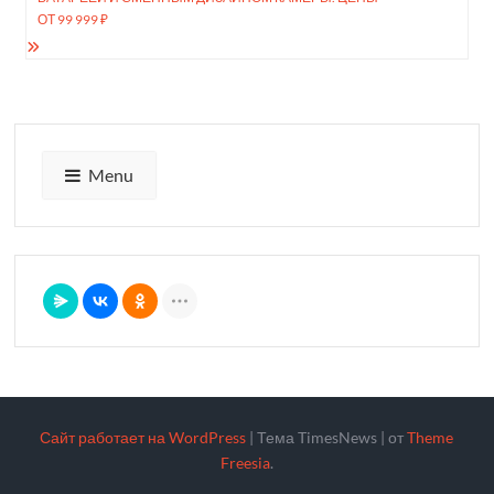
ОТ 99 999 ₽
Menu
Сайт работает на WordPress
|
Тема TimesNews
|
от
Theme
Freesia
.