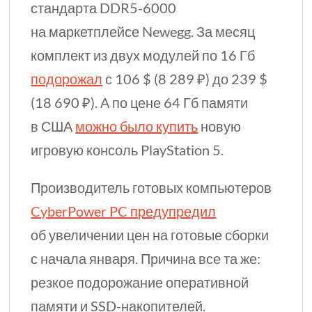
стандарта
DDR5-6000
на маркетплейсе Newegg. За месяц
комплект из двух модулей по
16 Гб
подорожал
с 106 $⁣ (
8 289
₽) до 239 $⁣
(
18 690
₽). А по цене
64 Гб
памяти
в США
можно было купить
новую
игровую консоль PlayStation 5.
Производитель готовых компьютеров
CyberPower PC предупредил
об увеличении цен на готовые сборки
с начала января. Причина все
та же:
резкое подорожание оперативной
памяти и
SSD-накопителей.