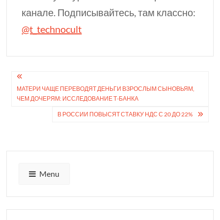
канале. Подписывайтесь, там классно:
@t_technocult
Навигация
МАТЕРИ ЧАЩЕ ПЕРЕ­ВОДЯТ ДЕНЬГИ ВЗРОС­ЛЫМ СЫНОВЬЯМ,
по
ЧЕМ ДОЧЕРЯМ: ИССЛЕДО­ВАНИЕ Т⁠-⁠БАНКА
записям
В РОССИИ ПОВЫСЯТ СТАВКУ НДС С 20​ ДО 22%
Menu