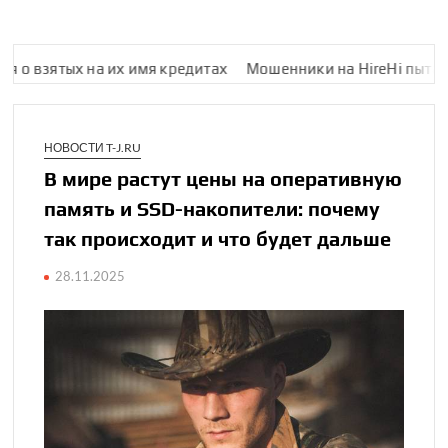
 их имя кредитах
Мошенники на HireHi пытались обмануть м
НОВОСТИ T-J.RU
В мире растут цены на оперативную
память и SSD⁠-⁠нако­пители: почему
так происходит и что будет дальше
28.11.2025