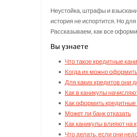
Неустойка, штрафы и взыскание
история не испортится. Но для
Рассказываем, как все оформи
Вы узнаете
Что такое кредитные кан
Когда их можно оформит
Для каких кредитов они 
Как в каникулы начисляю
Как оформить кредитные 
Может ли
банк отказать
Как каникулы влияют на 
Что делать, если они нед