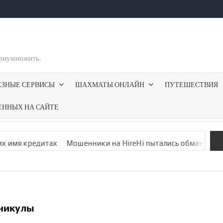
приумножить.
ЕЗНЫЕ СЕРВИСЫ
ШАХМАТЫ ОНЛАЙН
ПУТЕШЕСТВИЯ
ЕННЫХ НА САЙТЕ
х
Мошенники на HireHi пытались обмануть меня фальшивой 
аникулы