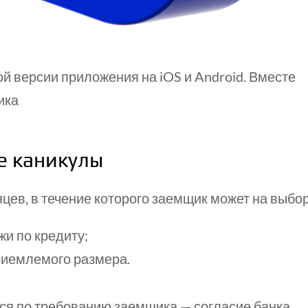
ой версии приложения на iOS и Android. Вместе
ика
е каникулы
цев, в течение которого заемщик может на выбор
и по кредиту;
риемлемого размера.
ся по требованию заемщика — согласие банка