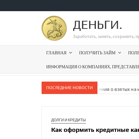
Перейти
к
ДЕНЬГИ.
содержимому
Заработать, занять, сохранить, 
ГЛАВНАЯ
ПОЛУЧИТЬ ЗАЙМ
ПОЛ
ИНФОРМАЦИЯ О КОМПАНИЯХ, ПРЕДСТАВЛ
ПОСЛЕДНИЕ НОВОСТИ
лучать на госус­луги уведомления о взятых на их имя кредита
ДОЛГИ И КРЕДИТЫ
Как оформить кредитные к