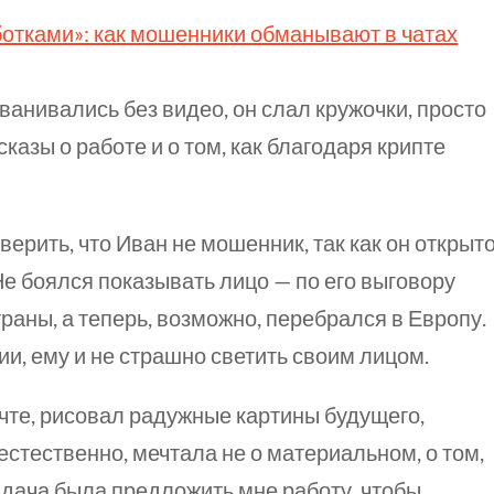
т­ками»: как мошен­ники обманы­вают в чатах
ванивались без видео, он слал кружочки, просто
казы о работе и о том, как благодаря крипте
ерить, что Иван не мошенник, так как он открыт
е боялся показывать лицо — по его выговору
траны, а теперь, возможно, перебрался в Европу.
сии, ему и не страшно светить своим лицом.
ечте, рисовал радужные картины будущего,
 естественно, мечтала не о материальном, о том,
дача была предложить мне работу, чтобы