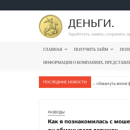
Перейти
к
ДЕНЬГИ.
содержимому
Заработать, занять, сохранить, 
ГЛАВНАЯ
ПОЛУЧИТЬ ЗАЙМ
ПОЛ
ИНФОРМАЦИЯ О КОМПАНИЯХ, ПРЕДСТАВЛ
ПОСЛЕДНИЕ НОВОСТИ
ах
Мошенники на HireHi пытались обмануть меня фальшивой 
РАЗВОДЫ
Как я познакомилась с моше
он обманы­вает девушек