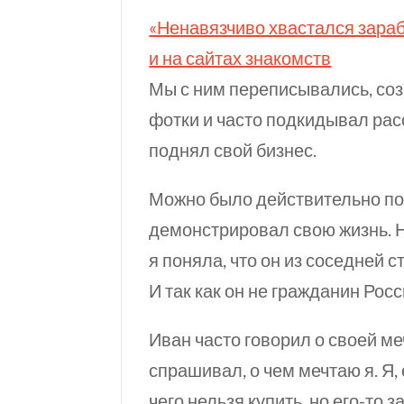
«Ненавязчиво хвастался зарабо
и на сайтах знакомств
Мы с ним переписывались, соз
фотки и часто подкидывал расс
поднял свой бизнес.
Можно было действительно пов
демонстрировал свою жизнь. Н
я поняла, что он из соседней с
И так как он не гражданин Рос
Иван часто говорил о своей м
спрашивал, о чем мечтаю я. Я,
чего нельзя купить, но
его-то
за