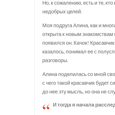
Но, к сожалению, есть и те, к
недобрых целей.
Моя подруга Алина, как и мног
открыта к новым знакомствам и
появился он. Качок! Красавчи
казалось, понимал ее с полус
разговоры.
Алина поделилась со мной св
с чего такой красавчик будет 
до нее эту мысль, но она не с
И тогда я начала рассле