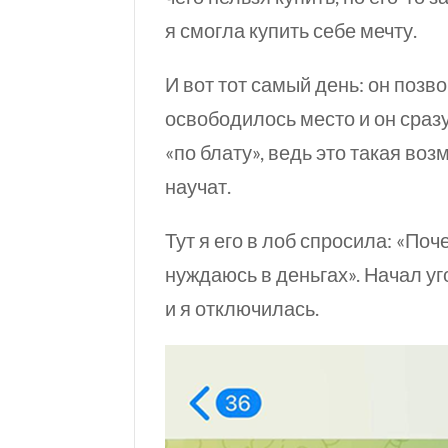
я смогла купить себе мечту.
И вот тот самый день: он позв
освободилось место и он сразу
«по блату», ведь это такая во
научат.
Тут я его в лоб спросила: «По
нуждаюсь в деньгах». Начал уг
и я отключилась.