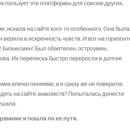
то использует эти платформы для совсем других,
ие, искала на сайте
кого-то
особенного. Она была
 верила в искренность чувств. И вот на горизонт
к! Бизнесмен! Был обаятелен, остроумен,
лова. Их переписка быстро переросла в долгие
оими впечатлениями, а я
сразу же
не поверила:
сидеть на сайте знакомств? Попыталась донести
лушала.
дование и пошла по ее пути.