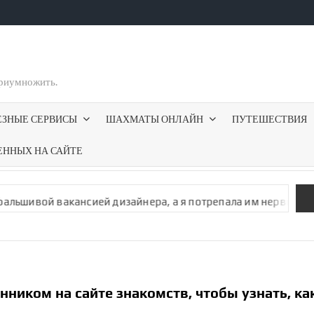
приумножить.
ЕЗНЫЕ СЕРВИСЫ
ШАХМАТЫ ОНЛАЙН
ПУТЕШЕСТВИЯ
ЕННЫХ НА САЙТЕ
вакан­сией дизайнера, а я потрепала им нервы
Как мошенн
нником на сайте знакомств, чтобы узнать, ка