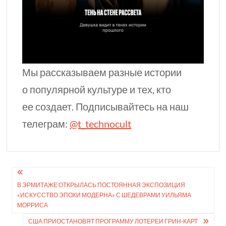
Мы рассказываем разные истории
о популярной культуре и тех, кто
ее создает. Подписывайтесь на наш
телеграм:
@t_technocult
Навигация
В ЭРМИТАЖЕ ОТКРЫ­ЛАСЬ ПОСТОЯННАЯ ЭКСПОЗИЦИЯ
по
«ИСКУС­СТВО ЭПОХИ МОДЕРНА» С ШЕДЕВРАМИ УИЛЬЯМА
записям
МОРРИСА
США ПРИОСТАНОВЯТ ПРОГРАММУ ЛОТЕРЕИ ГРИН-КАРТ