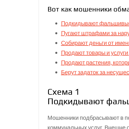
Вот как мошенники обм
Подкидывают фальшивые
Пугают штрафами за нар
Собирают деньги от име
Продают товары и услуги
Продают растения, котор
Берут задаток за несущ
Схема 1
Подкидывают фаль
Мошенники подбрасывают в п
коммунальных услуг. Внешне о