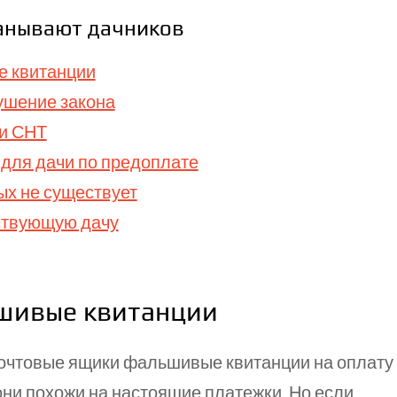
анывают дачников
 квитанции
ушение закона
ни СНТ
 для дачи по предоплате
ых не существует
ествующую дачу
шивые квитанции
очтовые ящики фальшивые квитанции на оплату
ни похожи на настоящие платежки. Но если