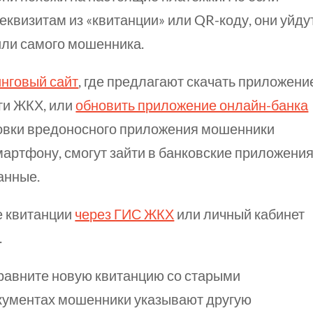
реквизитам из «квитанции» или
QR-коду,
они уйду
или самого мошенника.
нговый сайт
, где предлагают скачать приложени
уги ЖКХ, или
обновить приложение онлайн-банка
овки вредоносного приложения мошенники
мартфону, смогут зайти в банковские приложени
данные.
 квитанции
через ГИС ЖКХ
или личный кабинет
.
сравните новую квитанцию со старыми
кументах мошенники указывают другую