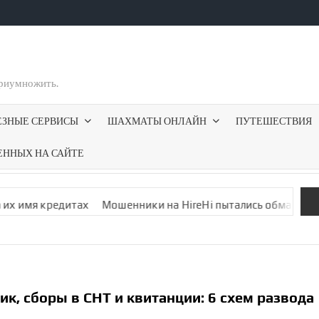
приумножить.
ЕЗНЫЕ СЕРВИСЫ
ШАХМАТЫ ОНЛАЙН
ПУТЕШЕСТВИЯ
ЕННЫХ НА САЙТЕ
дитах
Мошенники на HireHi пытались обмануть меня фальши
, сборы в СНТ и квитанции: 6 схем развода