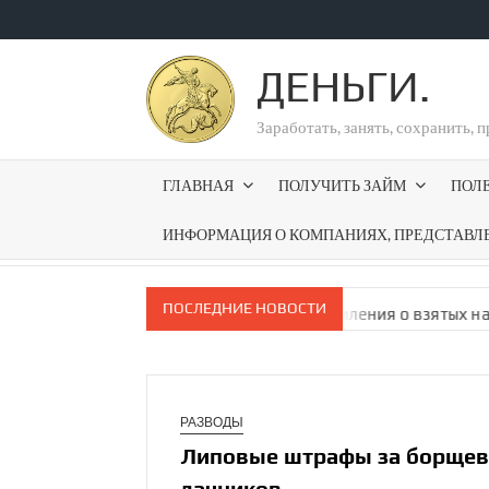
Перейти
к
ДЕНЬГИ.
содержимому
Заработать, занять, сохранить, 
ГЛАВНАЯ
ПОЛУЧИТЬ ЗАЙМ
ПОЛ
ИНФОРМАЦИЯ О КОМПАНИЯХ, ПРЕДСТАВЛ
ПОСЛЕДНИЕ НОВОСТИ
т получать на госус­луги уведомления о взятых на их имя кре
РАЗВОДЫ
Липовые штрафы за борщевик
дачников