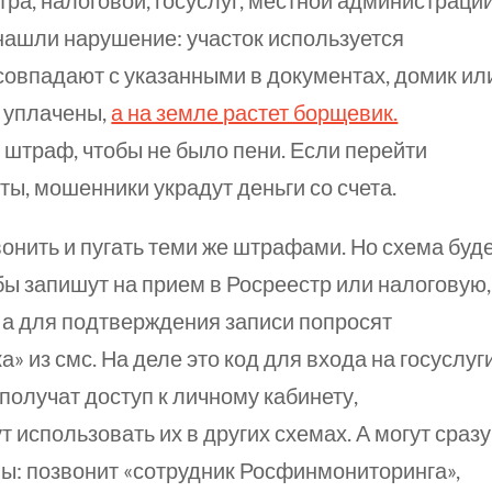
ра, налоговой, госуслуг, местной администрации
 нашли нарушение: участок используется
 совпадают с указанными в документах, домик ил
е уплачены,
а на земле растет борщевик.
 штраф, чтобы не было пени. Если перейти
ты, мошенники украдут деньги со счета.
онить и пугать
теми же
штрафами. Но схема буд
бы запишут на прием в Росреестр или налоговую,
, а для подтверждения записи попросят
» из смс. На деле это код для входа на госуслуги
 получат доступ к личному кабинету,
использовать их в других схемах. А могут сразу
мы: позвонит «сотрудник Росфинмониторинга»,