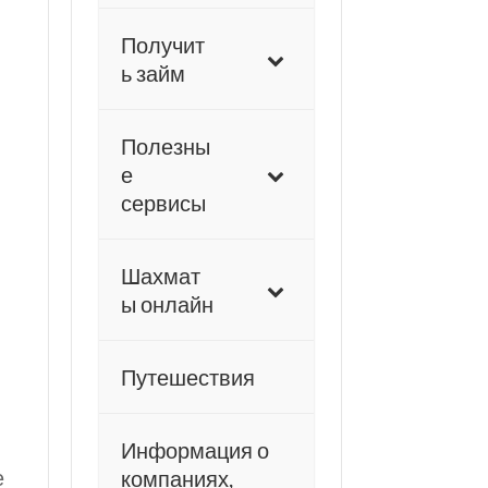
Получит
ь займ
Полезны
е
сервисы
Шахмат
ы онлайн
Путешествия
й
Информация о
е
компаниях,