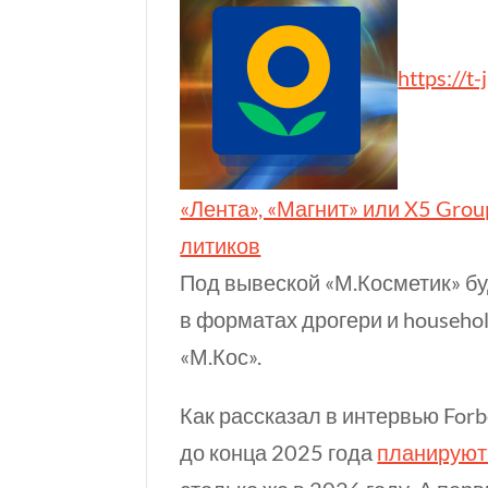
https://t-
«Лента», «Магнит» или X5 Grou
литиков
Под вывеской «М.Косметик» б
в форматах дрогери и househo
«М.Кос».
Как рассказал в интервью For
до конца 2025 года
планируют