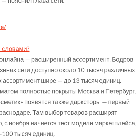
 — пояснил глава сети.
re/
и словами?
онлайна — расширенный ассортимент. Бодров
азинах сети доступно около 10 тысяч различных
х ассортимент шире — до 13 тысяч единиц.
матом полностью покрыты Москва и Петербург.
косметик» появятся также дарксторы — первый
Краснодаре. Там выбор товаров расширят
о, с ноября начнется тест модели маркетплейса,
100 тысяч
единиц.