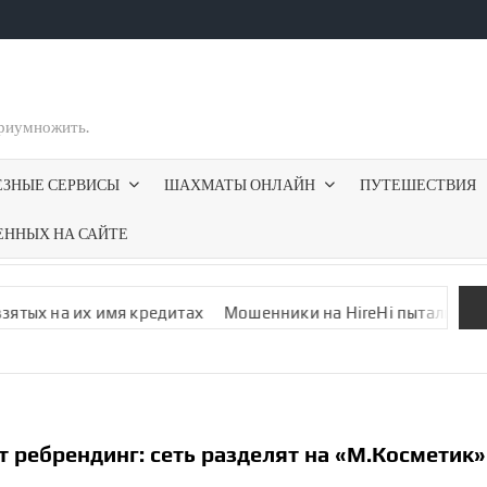
приумножить.
ЕЗНЫЕ СЕРВИСЫ
ШАХМАТЫ ОНЛАЙН
ПУТЕШЕСТВИЯ
ЕННЫХ НА САЙТЕ
а их имя кредитах
Мошенники на HireHi пытались обмануть 
 ребрен­динг: сеть разделят на «М.Косметик»