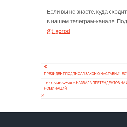
Если вы не знаете, куда сходит
в нашем телеграм-канале. Под
@t_gorod
Навигация
ПРЕЗИДЕНТ ПОДПИСАЛ ЗАКОН О НАСТАВ­НИ­ЧЕСТ
по
THE GAME AWARDS НАЗВАЛА ПРЕТЕНДЕН­ТОВ НА ИГ
записям
НОМИНАЦИЙ