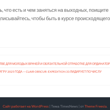
ь, что есть и чем заняться на выходных, поищите
писывайтесь, чтобы быть в курсе происходящего
ВЕ ДЛЯ МОЛОДЫХ ВРАЧЕЙ И ОБЯЗА­ТЕЛЬ­НОЙ ОТРА­БОТКЕ ДЛЯ ОРДИНА­ТО
РУ 2025 ГОДА — CLAIR OBSCUR: EXPEDI­TION 33​ ЛИДИРУЕТ ПО ЧИСЛУ
Сайт работает на WordPress
|
Тема TimesNews
|
от
Theme Freesia
.