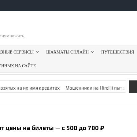
приумножить.
ЕЗНЫЕ СЕРВИСЫ
ШАХМАТЫ ОНЛАЙН
ПУТЕШЕСТВИЯ
ЕННЫХ НА САЙТЕ
х на их имя кредитах
Мошенники на HireHi пытались обману
 цены на билеты — с 500​ до 700 ₽