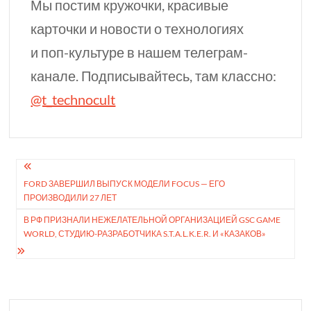
Мы постим кружочки, красивые
карточки и новости о технологиях
и
поп-культуре
в нашем телеграм-
канале. Подписывайтесь, там классно:
@t_technocult
Навигация
FORD ЗАВЕРШИЛ ВЫПУСК МОДЕЛИ FOCUS — ЕГО
по
ПРОИЗВОДИЛИ 27 ЛЕТ
записям
В РФ ПРИЗНАЛИ НЕЖЕ­ЛАТЕЛЬНОЙ ОРГАНИЗА­ЦИЕЙ GSC GAME
WORLD, СТУДИЮ-РАЗРА­БОТЧИКА S.T.A.L.K.E.R. И «КАЗАКОВ»