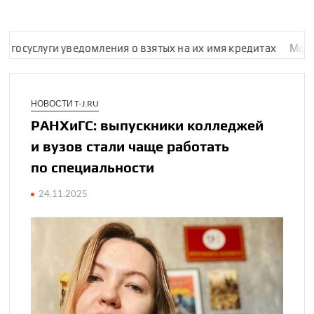
сус­луги уведомления о взятых на их имя кредитах
Мошенник
НОВОСТИ T-J.RU
РАНХиГС: выпуск­ники колледжей
и вузов стали чаще работать
по специ­альности
24.11.2025