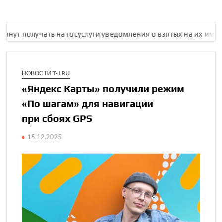
т получать на госус­луги уведомления о взятых на их имя кре
НОВОСТИ T-J.RU
«Яндекс Карты» получили режим
«По шагам» для нави­гации
при сбоях GPS
15.12.2025